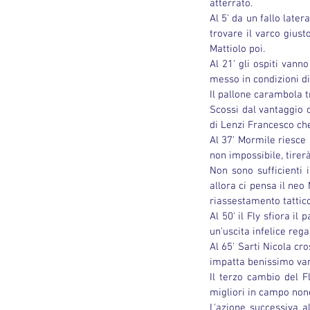
atterrato.
Al 5' da un fallo late
trovare il varco giusto
Mattiolo poi.
Al 21' gli ospiti vann
messo in condizioni di
Il pallone carambola t
Scossi dal vantaggio o
di Lenzi Francesco che
Al 37' Mormile riesce
non impossibile, tirerà
Non sono sufficienti 
allora ci pensa il neo
riassestamento tattico
Al 50' il Fly sfiora i
un'uscita infelice rega
Al 65' Sarti Nicola cr
impatta benissimo van
Il terzo cambio del Fl
migliori in campo non
L'azione successiva a