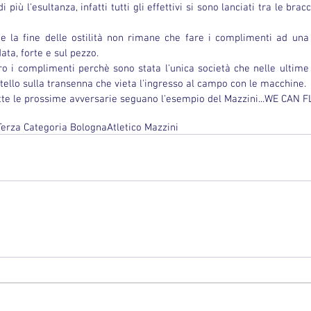
 più l'esultanza, infatti tutti gli effettivi si sono lanciati tra le brac
io e la fine delle ostilità non rimane che fare i complimenti ad una
data, forte e sul pezzo.
ro i complimenti perchè sono stata l'unica società che nelle ultime t
rtello sulla transenna che vieta l'ingresso al campo con le macchine.
tte le prossime avversarie seguano l'esempio del Mazzini...WE CAN FL
Terza Categoria Bologna
Atletico Mazzini