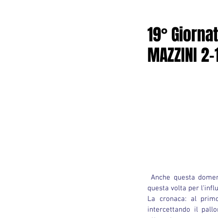
19° Giorna
MAZZINI 2-
 Anche questa domenica è caratterizzata dai cambiamenti di formazione dell'ultimo secondo resi necessari 
questa volta per l'influ
La cronaca: al primo
intercettando il pal