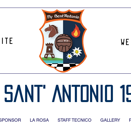
site
We
 Sant' Antonio 1
SPONSOR
LA ROSA
STAFF TECNICO
GALLERY