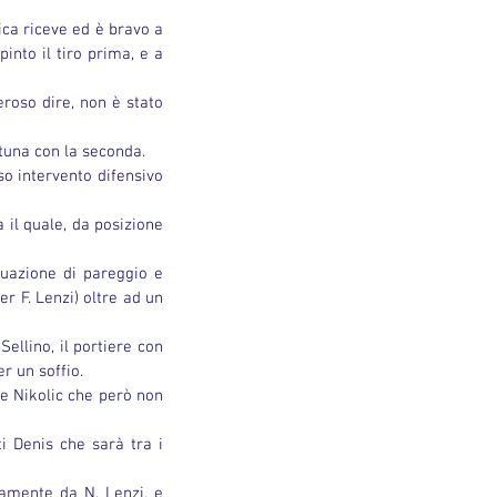
ica riceve ed è bravo a 
into il tiro prima, e a 
eroso dire, non è stato 
rtuna con la seconda.
o intervento difensivo 
il quale, da posizione 
tuazione di pareggio e 
r F. Lenzi) oltre ad un 
ellino, il portiere con 
er un soffio.
e Nikolic che però non 
i Denis che sarà tra i 
amente da N. Lenzi, e 