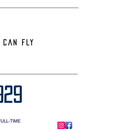
 can Fly
929
FULL-TIME