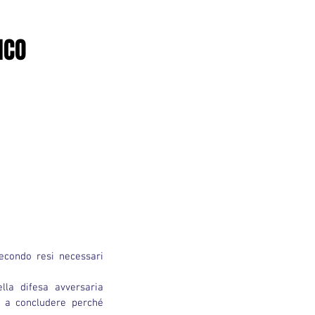
ICO
la difesa avversaria 
à a concludere perché 