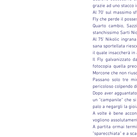
grazie ad uno stacco i
Al 70' sul massimo sfo
Fly che perde il posse
Quarto cambio, Sazzi
stanchissimo Sarti Nic
Al 75' Nikolic ingrana
sana sportellata riesc
il quale insaccherà in
Il Fly galvanizzato d
fotocopia quella pre
Morcone che non riusc
Passano solo tre min
pericoloso colpendo d
Dopo aver agguantato c
un "campanile" che si 
palo a negargli la gioi
A volte è bene accont
vogliono assolutamente
A partita ormai termi
"sparecchiata" e a scag