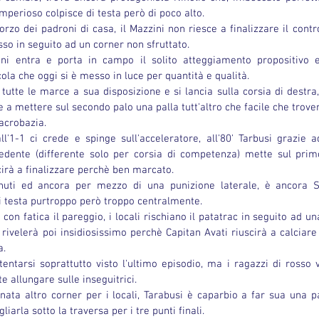
mperioso colpisce di testa però di poco alto.
rzo dei padroni di casa, il Mazzini non riesce a finalizzare il contr
sso in seguito ad un corner non sfruttato.
ni entra e porta in campo il solito atteggiamento propositivo e
ola che oggi si è messo in luce per quantità e qualità.
 tutte le marce a sua disposizione e si lancia sulla corsia di destra,
e a mettere sul secondo palo una palla tutt'altro che facile che trove
 acrobazia.
all'1-1 ci crede e spinge sull'acceleratore, all'80' Tarbusi grazie 
cedente (differente solo per corsia di competenza) mette sul prim
irà a finalizzare perchè ben marcato.
uti ed ancora per mezzo di una punizione laterale, è ancora Sa
i testa purtroppo però troppo centralmente.
on fatica il pareggio, i locali rischiano il patatrac in seguito ad un
rivelerà poi insidiosissimo perchè Capitan Avati riuscirà a calciare i
a.
entarsi soprattutto visto l'ultimo episodio, ma i ragazzi di rosso v
 allungare sulle inseguitrici.
nata altro corner per i locali, Tarabusi è caparbio a far sua una p
liarla sotto la traversa per i tre punti finali.