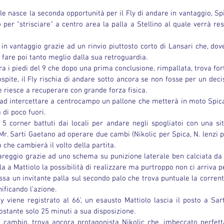
rale nasce la seconda opportunità per il Fly di andare in vantaggio, Sp
 per "strisciare" a centro area la palla a Stellino al quale verrà resp
o in vantaggio grazie ad un rinvio piuttosto corto di Lansari che, dov
 fare poi tanto meglio dalla sua retroguardia.
ra i piedi del 9 che dopo una prima conclusione, rimpallata, trova fo
spite, il Fly rischia di andare sotto ancora se non fosse per un decis
 riesce a recuperare con grande forza fisica.
 ad intercettare a centrocampo un pallone che metterà in moto Spica 
 di poco fuori.
i 5 corner battuti dai locali per andare negli spogliatoi con una si
 Mr. Sarti Gaetano ad operare due cambi (Nikolic per Spica, N. lenzi pe
 che cambierà il volto della partita.
l pareggio grazie ad uno schema su punizione laterale ben calciata da S
la a Mattiolo la possibilità di realizzare ma purtroppo non ci arriva p
ossa un invitante palla sul secondo palo che trova puntuale la corrent
ificando l'azione.
y viene registrato al 66', un esausto Mattiolo lascia il posto a Sart
ostante solo 25 minuti a sua disposizione.
l cambio, trova ancora protagonista Nikolic che, imbeccato perfett