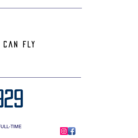
 can Fly
929
FULL-TIME