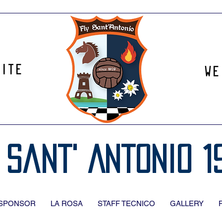
site
We
 Sant' Antonio 1
SPONSOR
LA ROSA
STAFF TECNICO
GALLERY