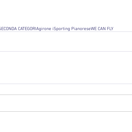
SECONDA CATEGORIA
girone i
Sporting Pianorese
WE CAN FLY