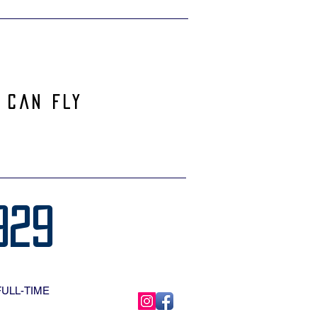
 can Fly
929
FULL-TIME