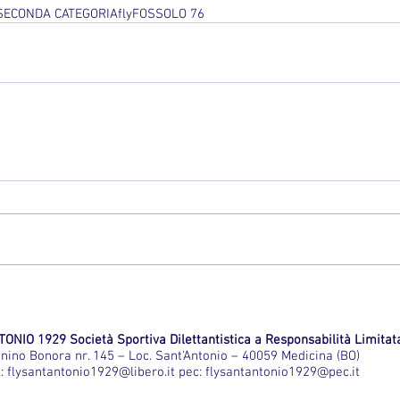
SECONDA CATEGORIA
fly
FOSSOLO 76
ONIO 1929 Società Sportiva Dilettantistica a Responsabilità Limitat
onino Bonora nr. 145 – Loc. Sant'Antonio – 40059 Medicina (BO)
l:
flysantantonio1929@libero.it
pec:
flysantantonio1929@pec.it