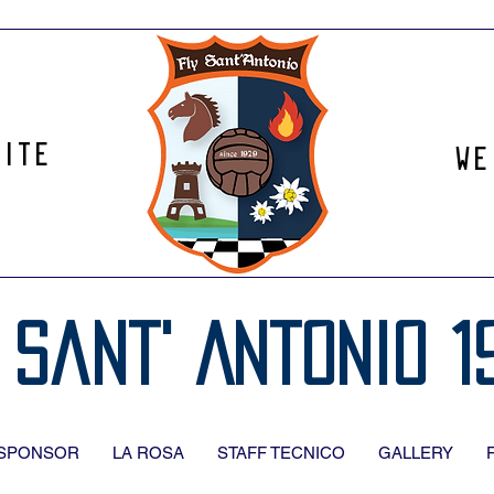
site
We
 Sant' Antonio 1
SPONSOR
LA ROSA
STAFF TECNICO
GALLERY