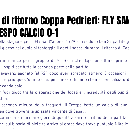
 di ritorno Coppa Pedrieri: FLY SA
ESPO CALCIO 0-1
giorno nel quale si festeggia il gentil sesso, durante il ritorno di Cop
l rammarico per il gruppo di Mr. Sarti che dopo un ottimo primo 
 ospiti per tutta la seconda parte della partita.
 l'avevano segnato (al 92') dopo aver sprecato almeno 3 occasioni in
 proprio quest'ultimo che, per mezzo di uno schema ben calciato da
secondo palo.
 fuorigioco tra la disperazione dei locali e l'incredulità degli ospiti
bbia.
 secondo minuto, dalla trequarti il Crespo batte un calcio di puni
ea dove troverà la spizzata vincente di Casali.
ncomincia a macinare gioco di qualità alzando il ritmo della partita, 
e sul binario di sinistra arriva al cross dove trova puntuale Nikoli