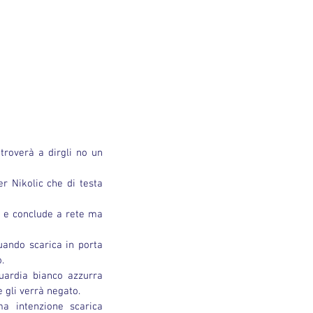
roverà a dirgli no un 
r Nikolic che di testa 
 e conclude a rete ma 
ando scarica in porta 
.
uardia bianco azzurra 
 gli verrà negato.
a intenzione scarica 