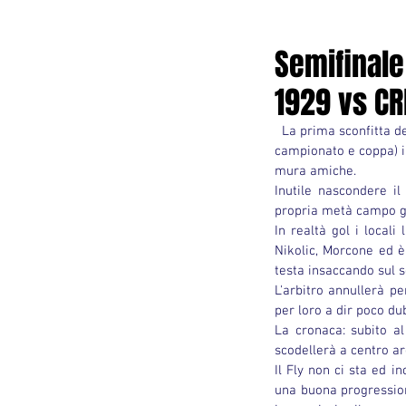
Semifinale
1929 vs CR
  La prima sconfitta della stagione per il Fly Sant'Antonio 1929 arriva dopo ben 32 partite giocate (tra 
campionato e coppa) il 
mura amiche.
Inutile nascondere i
propria metà campo gli
In realtà gol i locali
Nikolic, Morcone ed è
testa insaccando sul 
L'arbitro annullerà per
per loro a dir poco du
La cronaca: subito al
scodellerà a centro ar
Il Fly non ci sta ed i
una buona progression