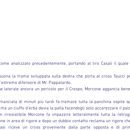
come analizzato precedentemente, portando al tiro Casali il quale t
buona la trama sviluppata sulla destra che porta al cross Taucci pe
l'estremo difensore di Mr. Pappalardo.
ne laterale ancora un pericolo per il Crespo, Morcone aggancia bene
nciata di minuti più tardi fa tremare tutta la panchina ospite qu
, ma un ciuffo d'erba devia la palla facendogli solo accarezzare il palo
 irresistibile Morcone fa impazzire letteralmente tutta la retrog
ne in area di rigore e dopo un dubbio contatto reclama un rigore che
asi riceve un cross proveniente dalla parte opposta e di prim