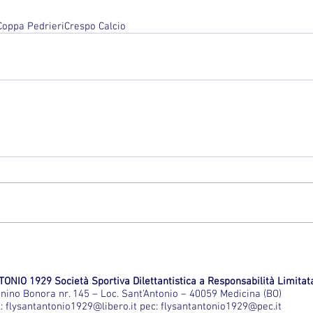
Coppa Pedrieri
Crespo Calcio
ONIO 1929 Società Sportiva Dilettantistica a Responsabilità Limitat
onino Bonora nr. 145 – Loc. Sant'Antonio – 40059 Medicina (BO)
l:
flysantantonio1929@libero.it
pec:
flysantantonio1929@pec.it