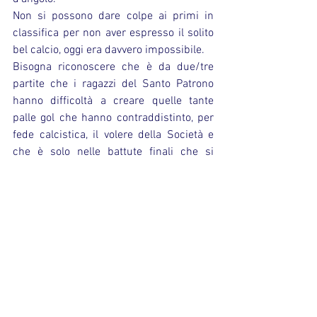
Non si possono dare colpe ai primi in 
classifica per non aver espresso il solito 
bel calcio, oggi era davvero impossibile.
Bisogna riconoscere che è da due/tre 
partite che i ragazzi del Santo Patrono 
hanno difficoltà a creare quelle tante 
palle gol che hanno contraddistinto, per 
fede calcistica, il volere della Società e 
che è solo nelle battute finali che si 
riescono a raggiungere i tre punti.
Ci piace pensare che la squadra non stia 
avendo un'involuzione ma ben si che stia 
diventando sempre più cinica e spietata 
negli episodi a suo favore.
Come sempre in quel di Ozzano, la 
partita finisce tra gli insulti dei supporter 
di casa e le aggressioni verbali dei 
giocatori locali.